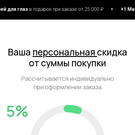
лаз
в подарок при заказе от 25 000 ₽
+1 Маска для л
Ваша
персональная
скидка
от суммы покупки
Рассчитывается индивидуально
при оформлении заказа
5%