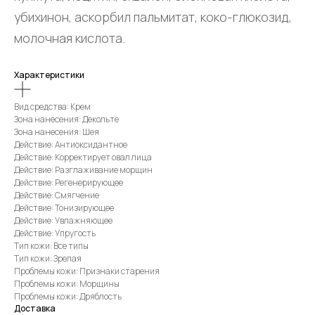
убихинон, аскорбил пальмитат, коко-глюкозид,
молочная кислота.
Характеристики
Вид средства: Крем
Зона нанесения: Декольте
Зона нанесения: Шея
Действие: Антиоксидантное
Действие: Корректирует овал лица
Действие: Разглаживание морщин
Действие: Регенерирующее
Действие: Смягчение
Действие: Тонизирующее
Действие: Увлажняющее
Действие: Упругость
Тип кожи: Все типы
Тип кожи: Зрелая
Проблемы кожи: Признаки старения
Проблемы кожи: Морщины
Проблемы кожи: Дряблость
Доставка