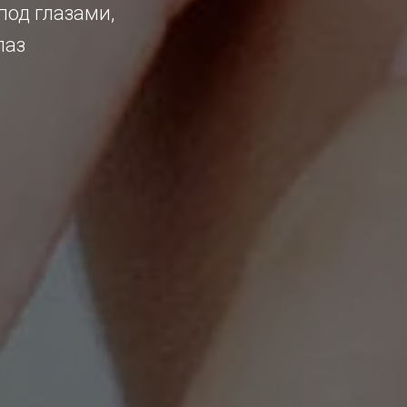
под глазами,
лаз