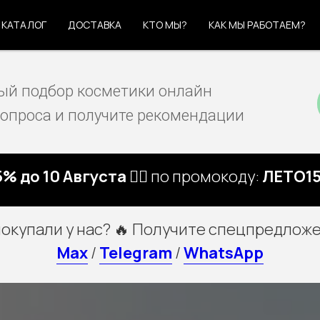
КАТАЛОГ
ДОСТАВКА
КТО МЫ?
КАК МЫ РАБОТАЕМ?
й подбор косметики онлайн
вопроса и получите рекомендации
5% до 10 Августа 🏃‍♀️
по промокоду:
ЛЕТО15
покупали у нас? 🔥 Получите спецпредложе
Max
/
Telegram
/
WhatsApp