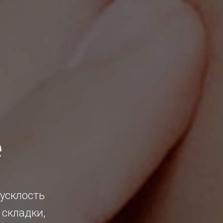
e
тусклость
 складки,