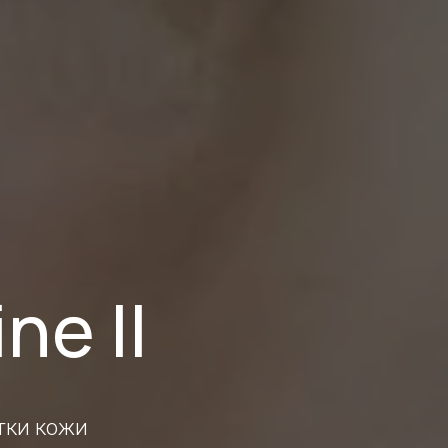
ne II
тки кожи