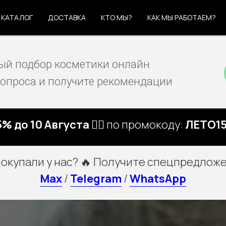
КАТАЛОГ
ДОСТАВКА
КТО МЫ?
КАК МЫ РАБОТАЕМ?
й подбор косметики онлайн
вопроса и получите рекомендации
5% до 10 Августа 🏃‍♀️
по промокоду:
ЛЕТО15
покупали у нас? 🔥 Получите спецпредложе
Max
/
Telegram
/
WhatsApp