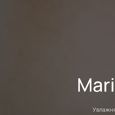
Mari
Увлажня