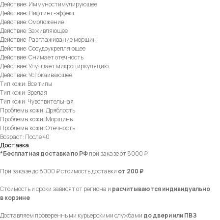
Действие: Иммуностимулирующее
Действие: Лифтинг-эффект
Действие: Омоложение
Действие: Заживляющее
Действие: Разглаживание морщин
Действие: Сосудоукрепляющее
Действие: Снимает отечность
Действие: Улучшает микроциркуляцию
Действие: Успокаивающее
Тип кожи: Все типы
Тип кожи: Зрелая
Тип кожи: Чувствительная
Проблемы кожи: Дряблость
Проблемы кожи: Морщины
Проблемы кожи: Отечность
Возраст: После 40
Доставка
*Бесплатная доставка по РФ
при заказе от 8000 ₽
При заказе до 8000 ₽ стоимость доставки
от 200 ₽
Стоимость и сроки зависят от региона и
расчитываются индивидуально
в корзине
Доставляем проверенными курьерскими службами
до двери или ПВЗ