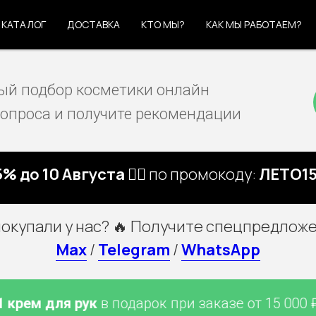
КАТАЛОГ
ДОСТАВКА
КТО МЫ?
КАК МЫ РАБОТАЕМ?
й подбор косметики онлайн
вопроса и получите рекомендации
5% до 10 Августа 🏃‍♀️
по промокоду:
ЛЕТО15
покупали у нас? 🔥 Получите спецпредложе
Max
/
Telegram
/
WhatsApp
м для рук
в подарок при заказе от 15 000 ₽