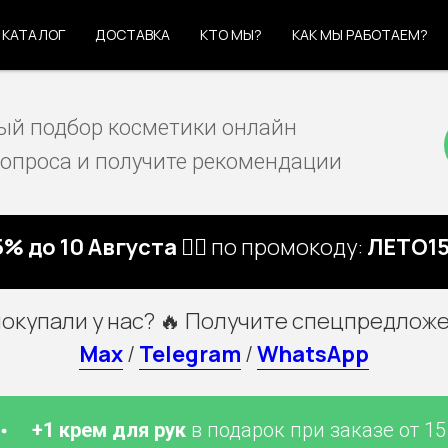
КАТАЛОГ
ДОСТАВКА
КТО МЫ?
КАК МЫ РАБОТАЕМ?
й подбор косметики онлайн
вопроса и получите рекомендации
5% до 10 Августа 🏃‍♀️
по промокоду:
ЛЕТО15
покупали у нас? 🔥 Получите спецпредложе
Max
/
Telegram
/
WhatsApp
1 крем для рук
в подарок при заказе от 15 000 