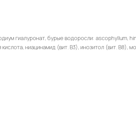
одиум гиалуронат, бурые водоросли: аscophyllum, him
 кислота, ниацинамид (вит. В3), инозитол (вит. В8), 