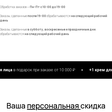
Обработка заказов —
Пн-Пт с 10−00 до 19−00
Заказы, сделанные
после 19−00
обрабатываются
на следующий рабочий
день
Заказы, сделанные
в субботу, воскресенье и праздничные дни
,
обрабатываются
на следующий рабочий день
в подарок при заказе от 10 000 ₽
+1 крем для рук
в 
Ваша
персональная
скидка