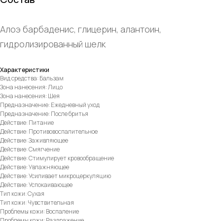
Алоэ барбаденис, глицерин, алантоин,
гидролизированный шелк
Характеристики
Вид средства: Бальзам
Зона нанесения: Лицо
Зона нанесения: Шея
Предназначение: Ежедневный уход
Предназначение: После бритья
Действие: Питание
Действие: Противовоспалительное
Действие: Заживляющее
Действие: Смягчение
Действие: Стимулирует кровообращение
Действие: Увлажняющее
Действие: Усиливает микроцеркуляцию
Действие: Успокаивающее
Тип кожи: Сухая
Тип кожи: Чувствительная
Проблемы кожи: Воспаление
Проблемы кожи: Раздражение